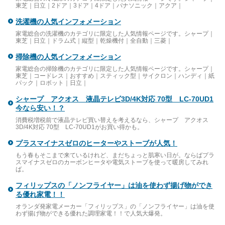
東芝｜日立｜2ドア｜3ドア｜4ドア｜パナソニック｜アクア｜
洗濯機の人気インフォメーション
家電総合の洗濯機のカテゴリに限定した人気情報ページです。シャープ｜
東芝｜日立｜ドラム式｜縦型｜乾燥機付｜全自動｜三菱｜
掃除機の人気インフォメーション
家電総合の掃除機のカテゴリに限定した人気情報ページです。シャープ｜
東芝｜コードレス｜おすすめ｜スティック型｜サイクロン｜ハンディ｜紙
パック｜ロボット｜日立｜
シャープ アクオス 液晶テレビ3D/4K対応 70型 LC-70UD1
今なら安い！？
消費税増税前で液晶テレビ買い替えを考えるなら、シャープ アクオス
3D/4K対応 70型 LC-70UD1がお買い得かも。
プラスマイナスゼロのヒーターやストーブが人気！
もう春もそこまで来ているけれど、まだちょっと肌寒い日が。ならばプラ
スマイナスゼロのカーボンヒータや電気ストーブを使って暖房してみれ
ば。
フィリップスの「ノンフライヤー」は油を使わず揚げ物ができ
る優れ家電！！
オランダ発家電メーカー「フィリップス」の「ノンフライヤー」は油を使
わず揚げ物ができる優れた調理家電！！で人気大爆発。