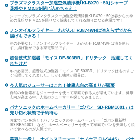
プラズマクラスター加湿空気清浄機｢KI-BX70・50｣シャープ
花粉やＰＭ2.5を閉じ込めちゃえ！
シャープのプラズマクラスター加湿空気清浄機KI-BX70・50は春からの季
節の花粉やＰＭ2.5を限りなく除去してくれる頼りになる家電です！
ノンオイルフライヤー わがんせ RJ874WHは油入らずでから
揚げもできる！
油の必要なし！ノンオイルフライヤー わがんせ RJ874WHは油を使わ
ず、揚げ物ができる家電製品です。
超音波式加湿器「モイス DF-503BR」ドリテック 活躍してく
れたけど
冬の必需品、超音波式加湿器「モイス DF-503BR」ドリテックはものすご
く活躍してくれました。しかし機体が限界に。
今人気のジューサーはこれ！健康志向の高まりが顕著
自然の食物素材をジューサーを使って家庭で作る人が増えています。健康
志向が高まる中、人気のジューサーを探してみました。
パナソニックのホームベーカリー「ゴパン SD-RBM1001」は
売り切れ状態で予約待ち
お家でパンを焼く！パナソニックのホームベーカリー「ゴパン最新型
SD-RBM1001」など、ホームベーカリーを使って家庭でパンを美味しく焼
いて食べるのが人気です。
美容に一役！ ナイトスチーマー「ナノケア EH-SA45」 パナ