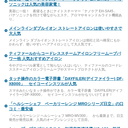
ソニックは人気の美容家電！
美容に一役！ 夜寝るときにナイトスチーマー「ナノケア EH-SA45」
パナソニックを付けて寝ながらエステ。アロマやキャンドルライト機能あ
り。
メインラインダブルイオン ストレートアイロンは使いやすさで
大人気
メインライン ダブルイオン ストレートアイロンは他社と比べ格安にもか
かわらず、使いやすいヘアアイロンとして大人気です。
ティファールからコードレススチームアイロンフリームーブパ
ワー他 人気おすすめアイロン
今やグローバル家電として知らない人はいない、ティファールのコードレ
ススチームアイロンフリームーブやスマートプロテクトが人気。
タッチ操作のカラー電子辞書「DAYFILER(デイファイラー) DF-
X8000」 セイコーインスツルが人気
スマホみたいなタッチ操作ができる、カラー電子辞書「DAYFILER(デイフ
ァイラー) DF-X8000」 セイコーインスツルがかなりいけてます！
「ヘルシーシェフ ベーカリーレンジ MROシリーズ日立」の口
コミ・最安値
「ベーカリーレンジ ヘルシーシェフ MRO-MV300」 から最新まで。日立
発売が発売以来、人気のオーブンレンジとして注目。