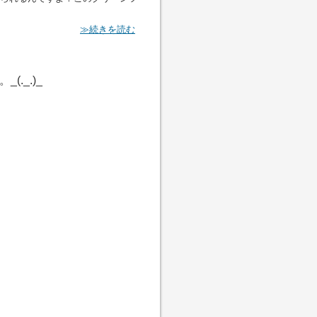
≫続きを読む
._.)_