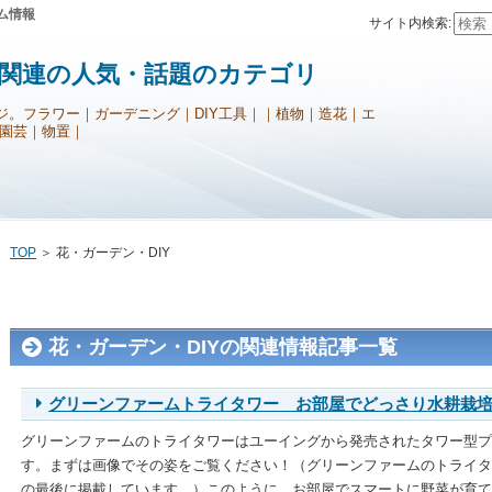
ム情報
サイト内検索:
Y関連の人気・話題のカテゴリ
ジ。フラワー｜ガーデニング｜DIY工具｜｜植物｜造花｜エ
園芸｜物置｜
TOP
＞ 花・ガーデン・DIY
花・ガーデン・DIYの関連情報記事一覧
グリーンファームトライタワー お部屋でどっさり水耕栽培
グリーンファームのトライタワーはユーイングから発売されたタワー型プ
す。まずは画像でその姿をご覧ください！（グリーンファームのトライタ
の最後に掲載しています。）このように、お部屋でスマートに野菜が育て