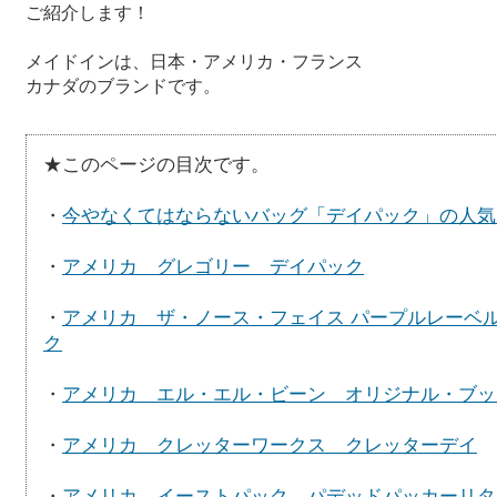
ご紹介します！
メイドインは、日本・アメリカ・フランス
カナダのブランドです。
★このページの目次です。
・
今やなくてはならないバッグ「デイパック」の人気
・
アメリカ グレゴリー デイパック
・
アメリカ ザ・ノース・フェイス パープルレーベ
ク
・
アメリカ エル・エル・ビーン オリジナル・ブッ
・
アメリカ クレッターワークス クレッターデイ
・
アメリカ イーストパック パデッドパッカーリタ