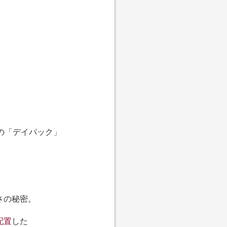
の「デイパック」
さの秘密。
配置
した